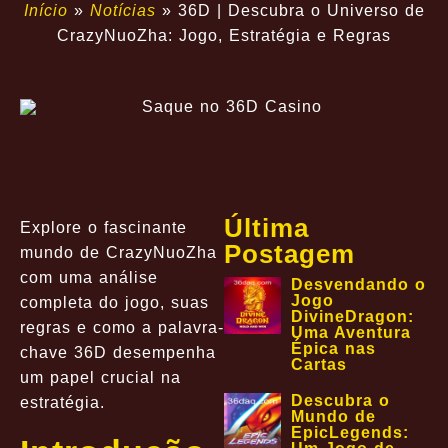
Início
»
Notícias
»
36D | Descubra o Universo de
CrazyNuoZha: Jogo, Estratégia e Regras
Última
Explore o fascinante
Postagem
mundo de CrazyNuoZha
com uma análise
Desvendando o
Jogo
completa do jogo, suas
DivineDragon:
regras e como a palavra-
Uma Aventura
Épica nas
chave 36D desempenha
Cartas
um papel crucial na
Descubra o
estratégia.
Mundo de
EpicLegends: