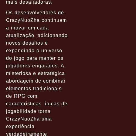
mais desafiadoras.
Os desenvolvedores de
CrazyNuoZha continuam
a inovar em cada
atualização, adicionando
novos desafios e
expandindo o universo
do jogo para manter os
jogadores engajados. A
misteriosa e estratégica
abordagem de combinar
elementos tradicionais
de RPG com
características únicas de
jogabilidade torna
CrazyNuoZha uma
experiência
verdadeiramente