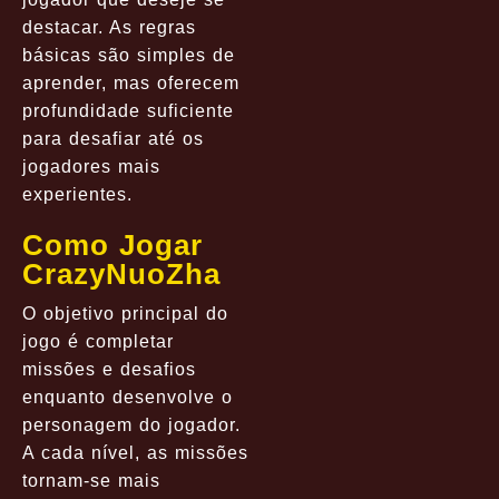
destacar. As regras
básicas são simples de
aprender, mas oferecem
profundidade suficiente
para desafiar até os
jogadores mais
experientes.
Como Jogar
CrazyNuoZha
O objetivo principal do
jogo é completar
missões e desafios
enquanto desenvolve o
personagem do jogador.
A cada nível, as missões
tornam-se mais