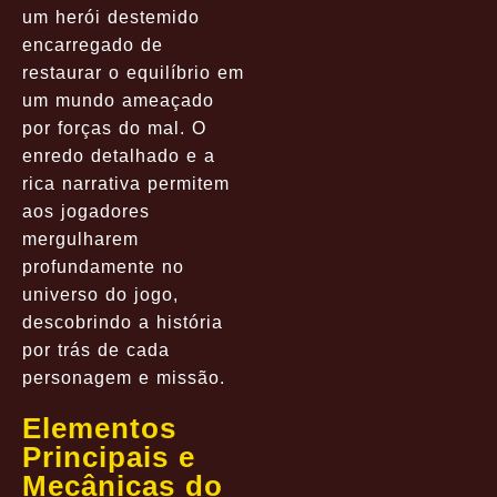
um herói destemido
encarregado de
restaurar o equilíbrio em
um mundo ameaçado
por forças do mal. O
enredo detalhado e a
rica narrativa permitem
aos jogadores
mergulharem
profundamente no
universo do jogo,
descobrindo a história
por trás de cada
personagem e missão.
Elementos
Principais e
Mecânicas do