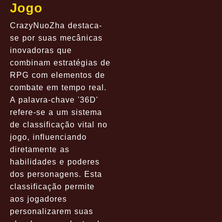
Jogo
CrazyNuoZha destaca-
se por suas mecânicas
inovadoras que
combinam estratégias de
RPG com elementos de
combate em tempo real.
A palavra-chave '36D'
refere-se a um sistema
de classificação vital no
jogo, influenciando
diretamente as
habilidades e poderes
dos personagens. Esta
classificação permite
aos jogadores
personalizarem suas