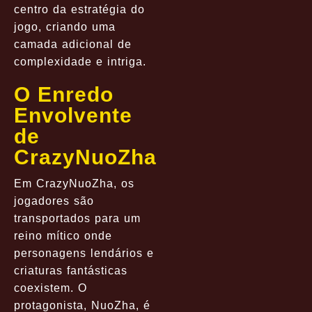
centro da estratégia do
jogo, criando uma
camada adicional de
complexidade e intriga.
O Enredo
Envolvente
de
CrazyNuoZha
Em CrazyNuoZha, os
jogadores são
transportados para um
reino mítico onde
personagens lendários e
criaturas fantásticas
coexistem. O
protagonista, NuoZha, é