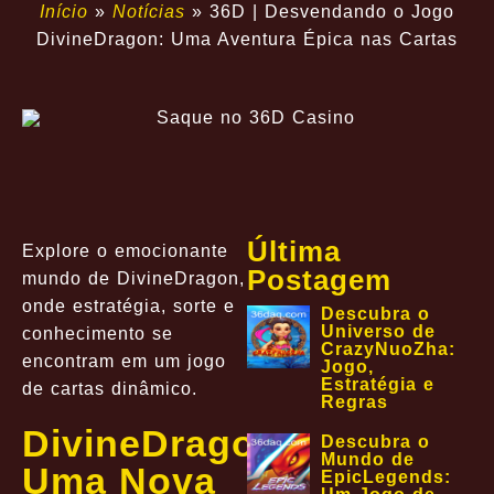
Início
»
Notícias
»
36D | Desvendando o Jogo
DivineDragon: Uma Aventura Épica nas Cartas
Última
Explore o emocionante
Postagem
mundo de DivineDragon,
onde estratégia, sorte e
Descubra o
Universo de
conhecimento se
CrazyNuoZha:
encontram em um jogo
Jogo,
Estratégia e
de cartas dinâmico.
Regras
DivineDragon:
Descubra o
Mundo de
Uma Nova
EpicLegends: