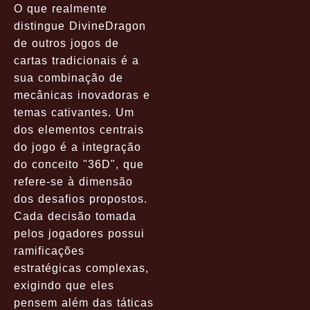
O que realmente
distingue DivineDragon
de outros jogos de
cartas tradicionais é a
sua combinação de
mecânicas inovadoras e
temas cativantes. Um
dos elementos centrais
do jogo é a integração
do conceito "36D", que
refere-se à dimensão
dos desafios propostos.
Cada decisão tomada
pelos jogadores possui
ramificações
estratégicas complexas,
exigindo que eles
pensem além das táticas