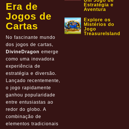
Um Jogo de
Era de
Estratégia e
Aventura
Jogos de
Explore os
Cartas
Mistérios do
Jogo
TreasureIsland
No fascinante mundo
dos jogos de cartas,
DivineDragon
emerge
como uma inovadora
experiência de
estratégia e diversão.
Lançado recentemente,
o jogo rapidamente
ganhou popularidade
entre entusiastas ao
redor do globo. A
combinação de
elementos tradicionais