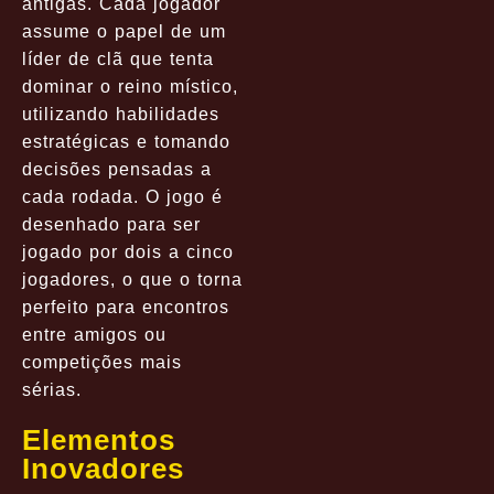
antigas. Cada jogador
assume o papel de um
líder de clã que tenta
dominar o reino místico,
utilizando habilidades
estratégicas e tomando
decisões pensadas a
cada rodada. O jogo é
desenhado para ser
jogado por dois a cinco
jogadores, o que o torna
perfeito para encontros
entre amigos ou
competições mais
sérias.
Elementos
Inovadores