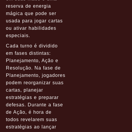
reserva de energia
mágica que pode ser
usada para jogar cartas
ou ativar habilidades
especiais.
Cada turno é dividido
em fases distintas:
Planejamento, Ação e
Resolução. Na fase de
Planejamento, jogadores
podem reorganizar suas
cartas, planejar
estratégias e preparar
defesas. Durante a fase
de Ação, é hora de
todos revelarem suas
estratégias ao lançar