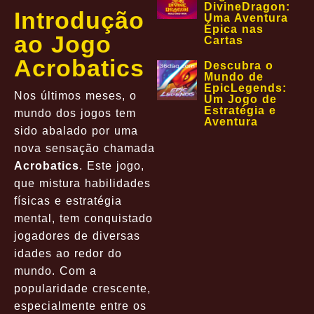
DivineDragon:
Introdução
Uma Aventura
Épica nas
ao Jogo
Cartas
Acrobatics
Descubra o
Mundo de
EpicLegends:
Nos últimos meses, o
Um Jogo de
Estratégia e
mundo dos jogos tem
Aventura
sido abalado por uma
nova sensação chamada
Acrobatics
. Este jogo,
que mistura habilidades
físicas e estratégia
mental, tem conquistado
jogadores de diversas
idades ao redor do
mundo. Com a
popularidade crescente,
especialmente entre os