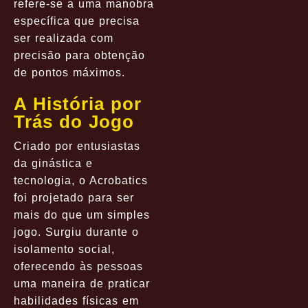
refere-se a uma manobra
específica que precisa
ser realizada com
precisão para obtenção
de pontos máximos.
A História por
Trás do Jogo
Criado por entusiastas
da ginástica e
tecnologia, o Acrobatics
foi projetado para ser
mais do que um simples
jogo. Surgiu durante o
isolamento social,
oferecendo às pessoas
uma maneira de praticar
habilidades físicas em