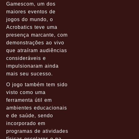
Gamescom, um dos
maiores eventos de
jogos do mundo, o
Acrobatics teve uma
presença marcante, com
demonstrações ao vivo
que atraíram audiências
consideráveis e
impulsionaram ainda
mais seu sucesso.
O jogo também tem sido
visto como uma
ferramenta útil em
ambientes educacionais
e de saúde, sendo
incorporado em
programas de atividades
físicas escolares e na