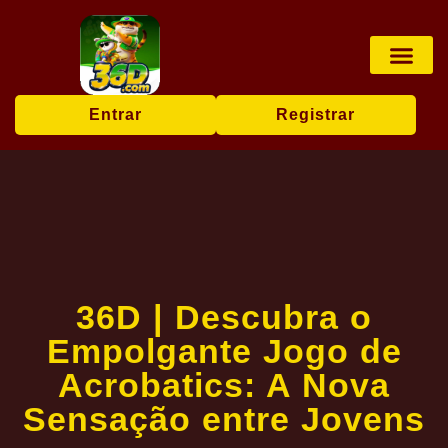
Jogos de mesa
Caça-níque
política Pr
Notícias do Setor
Entrar
Registrar
36D | Descubra o
Empolgante Jogo de
Acrobatics: A Nova
Sensação entre Jovens