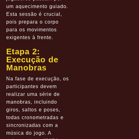
um aquecimento guiado.
Esta sessão é crucial,
pois prepara o corpo
para os movimentos
exigentes à frente.
Etapa 2:
Execução de
Manobras
Na fase de execução, os
participantes devem
realizar uma série de
manobras, incluindo
giros, saltos e poses,
todas cronometradas e
sincronizadas com a
música do jogo. A