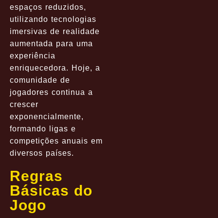
espaços reduzidos,
utilizando tecnologias
imersivas de realidade
aumentada para uma
experiência
enriquecedora. Hoje, a
comunidade de
jogadores continua a
crescer
exponencialmente,
formando ligas e
competições anuais em
diversos países.
Regras
Básicas do
Jogo