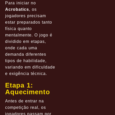
Para iniciar no
Acrobatics
, os
jogadores precisam
estar preparados tanto
física quanto
mentalmente. O jogo é
dividido em etapas,
onde cada uma
demanda diferentes
tipos de habilidade,
variando em dificuldade
e exigência técnica.
Etapa 1:
Aquecimento
Antes de entrar na
competição real, os
jogadores passam por