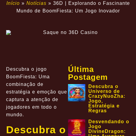
Início
»
Notícias
»
36D | Explorando o Fascinante
Mundo de BoomFiesta: Um Jogo Inovador
Última
Descubra o jogo
Postagem
BoomFiesta: Uma
combinação de
Descubra o
Universo de
estratégia e emoção que
CrazyNuoZha:
captura a atenção de
Jogo,
Estratégia e
jogadores em todo o
Regras
mundo.
Desvendando o
Descubra o
Jogo
DivineDragon: