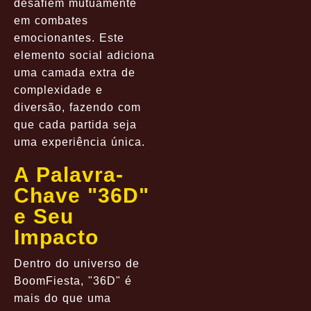
desafiem mutuamente
em combates
emocionantes. Este
elemento social adiciona
uma camada extra de
complexidade e
diversão, fazendo com
que cada partida seja
uma experiência única.
A Palavra-
Chave "36D"
e Seu
Impacto
Dentro do universo de
BoomFiesta, "36D" é
mais do que uma