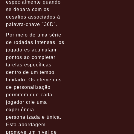
especialmente quando
se depara com os
desafios associados à
palavra-chave "36D".
Por meio de uma série
de rodadas intensas, os
jogadores acumulam
pontos ao completar
tarefas específicas
dentro de um tempo
limitado. Os elementos
de personalização
permitem que cada
jogador crie uma
experiência
personalizada e única.
Esta abordagem
promove um nível de