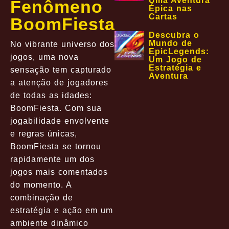
Uma Aventura
Fenômeno
Épica nas
Cartas
BoomFiesta
Descubra o
Mundo de
No vibrante universo dos
EpicLegends:
jogos, uma nova
Um Jogo de
Estratégia e
sensação tem capturado
Aventura
a atenção de jogadores
de todas as idades:
BoomFiesta. Com sua
jogabilidade envolvente
e regras únicas,
BoomFiesta se tornou
rapidamente um dos
jogos mais comentados
do momento. A
combinação de
estratégia e ação em um
ambiente dinâmico