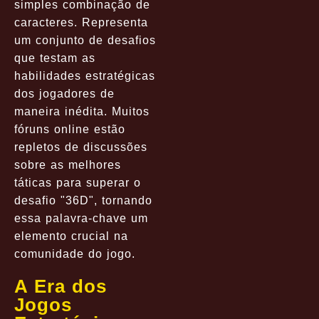
simples combinação de
caracteres. Representa
um conjunto de desafios
que testam as
habilidades estratégicas
dos jogadores de
maneira inédita. Muitos
fóruns online estão
repletos de discussões
sobre as melhores
táticas para superar o
desafio "36D", tornando
essa palavra-chave um
elemento crucial na
comunidade do jogo.
A Era dos
Jogos