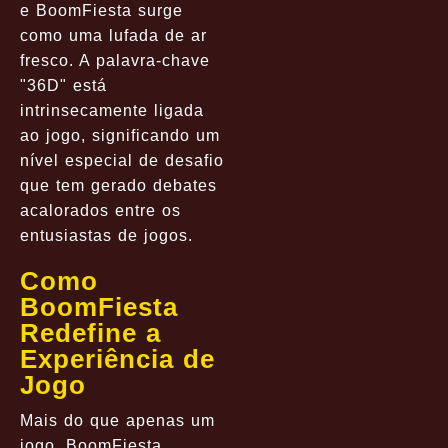
e BoomFiesta surge
como uma lufada de ar
fresco. A palavra-chave
"36D" está
intrinsecamente ligada
ao jogo, significando um
nível especial de desafio
que tem gerado debates
acalorados entre os
entusiastas de jogos.
Como
BoomFiesta
Redefine a
Experiência de
Jogo
Mais do que apenas um
jogo, BoomFiesta