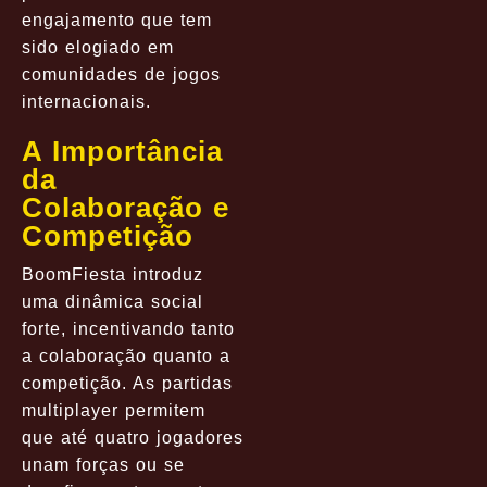
engajamento que tem
sido elogiado em
comunidades de jogos
internacionais.
A Importância
da
Colaboração e
Competição
BoomFiesta introduz
uma dinâmica social
forte, incentivando tanto
a colaboração quanto a
competição. As partidas
multiplayer permitem
que até quatro jogadores
unam forças ou se