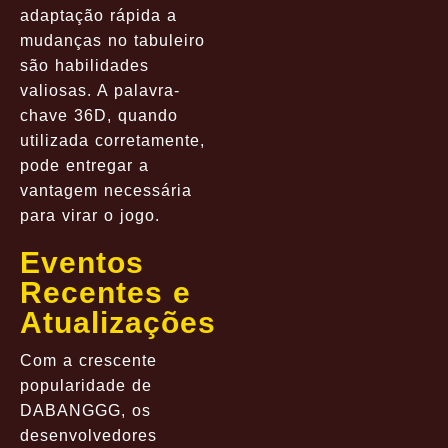
adaptação rápida a
mudanças no tabuleiro
são habilidades
valiosas. A palavra-
chave 36D, quando
utilizada corretamente,
pode entregar a
vantagem necessária
para virar o jogo.
Eventos
Recentes e
Atualizações
Com a crescente
popularidade de
DABANGGG, os
desenvolvedores