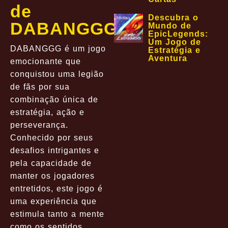
de
Descubra o
DABANGGG
Mundo de
EpicLegends:
Um Jogo de
DABANGGG é um jogo
Estratégia e
Aventura
emocionante que
conquistou uma legião
de fãs por sua
combinação única de
estratégia, ação e
perseverança.
Conhecido por seus
desafios intrigantes e
pela capacidade de
manter os jogadores
entretidos, este jogo é
uma experiência que
estimula tanto a mente
como os sentidos.