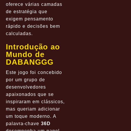
oferece várias camadas
de estratégia que
exigem pensamento
rápido e decisões bem
calculadas.
Introdução ao
Mundo de
DABANGGG
Este jogo foi concebido
por um grupo de
desenvolvedores
apaixonados que se
inspiraram em clássicos,
mas queriam adicionar
um toque moderno. A
palavra-chave
36D
desempenha um papel