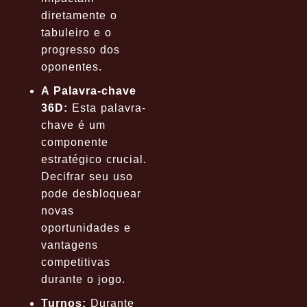
diretamente o
tabuleiro e o
progresso dos
oponentes.
A Palavra-chave
36D:
Esta palavra-
chave é um
componente
estratégico crucial.
Decifrar seu uso
pode desbloquear
novas
oportunidades e
vantagens
competitivas
durante o jogo.
Turnos:
Durante