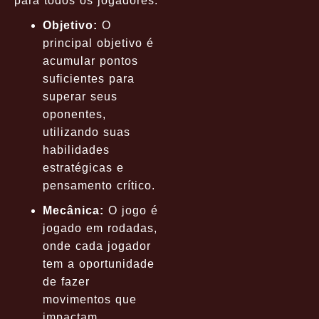
para todos os jogadores:
Objetivo:
O
principal objetivo é
acumular pontos
suficientes para
superar seus
oponentes,
utilizando suas
habilidades
estratégicas e
pensamento crítico.
Mecânica:
O jogo é
jogado em rodadas,
onde cada jogador
tem a oportunidade
de fazer
movimentos que
impactam