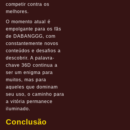
competir contra os
melhores.
O momento atual é
empolgante para os fãs
de DABANGGG, com
constantemente novos
conteúdos e desafios a
descobrir. A palavra-
chave 36D continua a
ser um enigma para
muitos, mas para
aqueles que dominam
seu uso, o caminho para
a vitória permanece
iluminado.
Conclusão