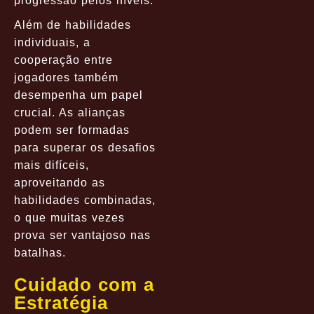
progressão pelos níveis.
Além de habilidades
individuais, a
cooperação entre
jogadores também
desempenha um papel
crucial. As alianças
podem ser formadas
para superar os desafios
mais difíceis,
aproveitando as
habilidades combinadas,
o que muitas vezes
prova ser vantajoso nas
batalhas.
Cuidado com a
Estratégia