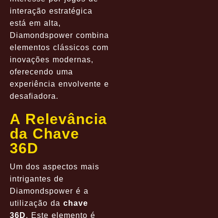
interação estratégica
está em alta,
Diamondspower combina
elementos clássicos com
inovações modernas,
oferecendo uma
experiência envolvente e
desafiadora.
A Relevância
da Chave
36D
Um dos aspectos mais
intrigantes de
Diamondspower é a
utilização da
chave
36D
. Este elemento é