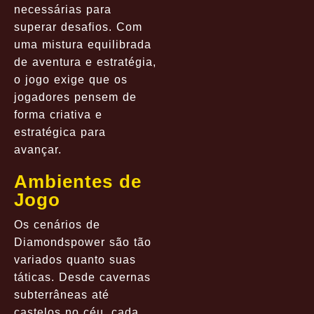
necessárias para
superar desafios. Com
uma mistura equilibrada
de aventura e estratégia,
o jogo exige que os
jogadores pensem de
forma criativa e
estratégica para
avançar.
Ambientes de
Jogo
Os cenários de
Diamondspower são tão
variados quanto suas
táticas. Desde cavernas
subterrâneas até
castelos no céu, cada