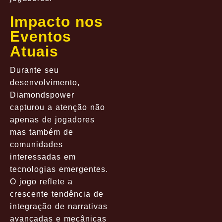
Impacto nos
Eventos
Atuais
Durante seu
desenvolvimento,
Diamondspower
capturou a atenção não
apenas de jogadores
mas também de
comunidades
interessadas em
tecnologias emergentes.
O jogo reflete a
crescente tendência de
integração de narrativas
avançadas e mecânicas