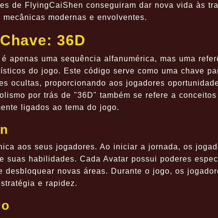
ores de FlyingCaiShen conseguiram dar nova vida às tr
 mecânicas modernas e envolventes.
-Chave: 36D
 é apenas uma sequência alfanumérica, mas uma refer
ísticos do jogo. Este código serve como uma chave pa
des ocultas, proporcionando aos jogadores oportunidad
olismo por trás de "36D" também se refere a conceitos
amente ligados ao tema do jogo.
en
ica aos seus jogadores. Ao iniciar a jornada, os joga
te suas habilidades. Cada Avatar possui poderes espec
 e desbloquear novas áreas. Durante o jogo, os jogado
tratégia e rapidez.
go