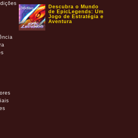
adições
Descubra o Mundo
de EpicLegends: Um
Jogo de Estratégia e
Aventura
ência
ra
es
dores
iais
res