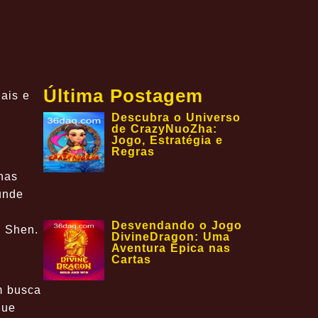
Última Postagem
ais e
Descubra o Universo
de CrazyNuoZha:
Jogo, Estratégia e
Regras
nas
unde
Desvendando o Jogo
i Shen.
DivineDragon: Uma
Aventura Épica nas
Cartas
m busca
que