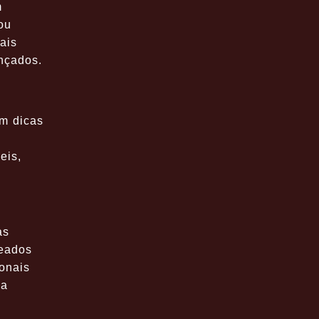
m
ou
ais
ançados.
m dicas
eis,
as
seados
onais
 a