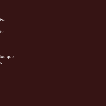
iva.
io
tos que
e,