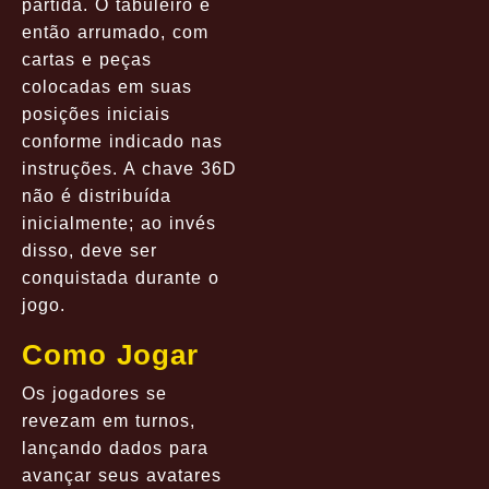
partida. O tabuleiro é
então arrumado, com
cartas e peças
colocadas em suas
posições iniciais
conforme indicado nas
instruções. A chave 36D
não é distribuída
inicialmente; ao invés
disso, deve ser
conquistada durante o
jogo.
Como Jogar
Os jogadores se
revezam em turnos,
lançando dados para
avançar seus avatares