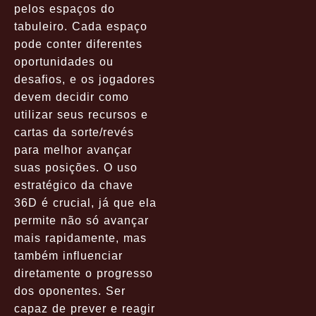
pelos espaços do
tabuleiro. Cada espaço
pode conter diferentes
oportunidades ou
desafios, e os jogadores
devem decidir como
utilizar seus recursos e
cartas da sorte/revés
para melhor avançar
suas posições. O uso
estratégico da chave
36D é crucial, já que ela
permite não só avançar
mais rapidamente, mas
também influenciar
diretamente o progresso
dos oponentes. Ser
capaz de prever e reagir