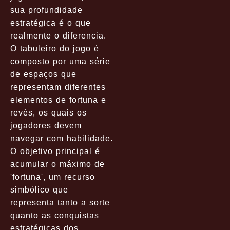
sua profundidade
estratégica é o que
realmente o diferencia.
O tabuleiro do jogo é
composto por uma série
de espaços que
representam diferentes
elementos de fortuna e
revés, os quais os
jogadores devem
navegar com habilidade.
O objetivo principal é
acumular o máximo de
'fortuna', um recurso
simbólico que
representa tanto a sorte
quanto as conquistas
estratégicas dos