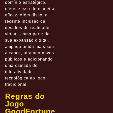
domínio estratégico,
oferece isso de maneira
eficaz. Além disso, a
recente inclusão de
desafios de realidade
virtual, como parte de
sua expansão digital,
ampliou ainda mais seu
alcance, atraindo novos
públicos e adicionando
uma camada de
interatividade
tecnológica ao jogo
tradicional.
Regras do
Jogo
GoodFortune