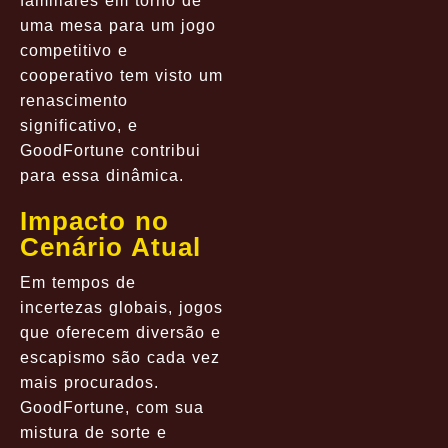
familiares em torno de
uma mesa para um jogo
competitivo e
cooperativo tem visto um
renascimento
significativo, e
GoodFortune contribui
para essa dinâmica.
Impacto no
Cenário Atual
Em tempos de
incertezas globais, jogos
que oferecem diversão e
escapismo são cada vez
mais procurados.
GoodFortune, com sua
mistura de sorte e