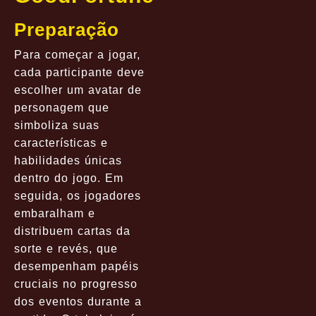
Preparação
Para começar a jogar,
cada participante deve
escolher um avatar de
personagem que
simboliza suas
características e
habilidades únicas
dentro do jogo. Em
seguida, os jogadores
embaralham e
distribuem cartas da
sorte e revés, que
desempenham papéis
cruciais no progresso
dos eventos durante a