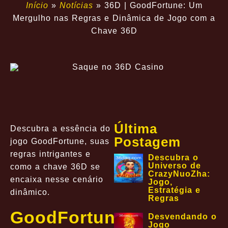
Início
»
Notícias
»
36D | GoodFortune: Um
Mergulho nas Regras e Dinâmica de Jogo com a
Chave 36D
Última
Descubra a essência do
Postagem
jogo GoodFortune, suas
regras intrigantes e
Descubra o
Universo de
como a chave 36D se
CrazyNuoZha:
encaixa nesse cenário
Jogo,
Estratégia e
dinâmico.
Regras
GoodFortune:
Desvendando o
Jogo