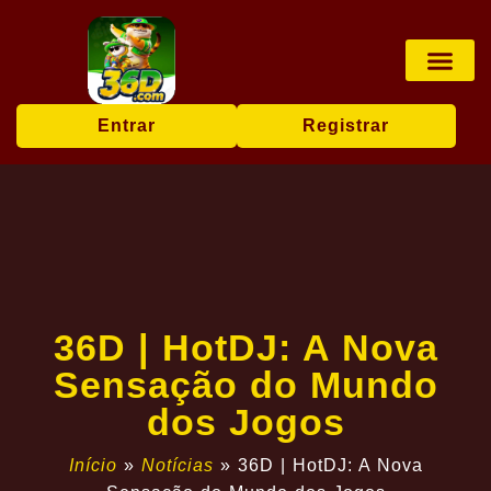
Jogos de mesa
Caça-níque
política Pr
Notícias do Setor
Entrar
Registrar
36D | HotDJ: A Nova
Sensação do Mundo
dos Jogos
Início
»
Notícias
»
36D | HotDJ: A Nova