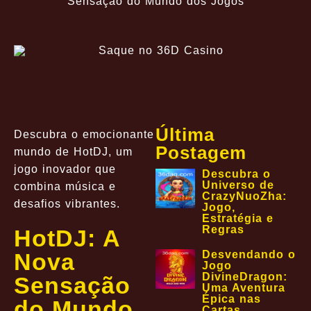
Sensação do Mundo dos Jogos
Última
Descubra o emocionante
Postagem
mundo de HotDJ, um
jogo inovador que
Descubra o
Universo de
combina música e
CrazyNuoZha:
desafios vibrantes.
Jogo,
Estratégia e
Regras
HotDJ: A
Nova
Desvendando o
Jogo
DivineDragon:
Sensação
Uma Aventura
Épica nas
do Mundo
Cartas