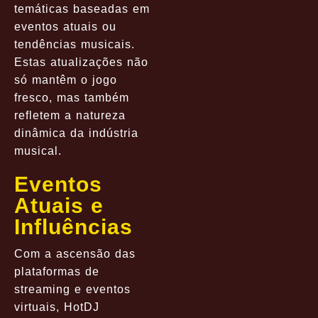
temáticas baseadas em
eventos atuais ou
tendências musicais.
Estas atualizações não
só mantêm o jogo
fresco, mas também
refletem a natureza
dinâmica da indústria
musical.
Eventos
Atuais e
Influências
Com a ascensão das
plataformas de
streaming e eventos
virtuais, HotDJ