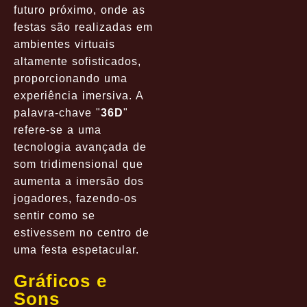
futuro próximo, onde as
festas são realizadas em
ambientes virtuais
altamente sofisticados,
proporcionando uma
experiência imersiva. A
palavra-chave "
36D
"
refere-se a uma
tecnologia avançada de
som tridimensional que
aumenta a imersão dos
jogadores, fazendo-os
sentir como se
estivessem no centro de
uma festa espetacular.
Gráficos e
Sons