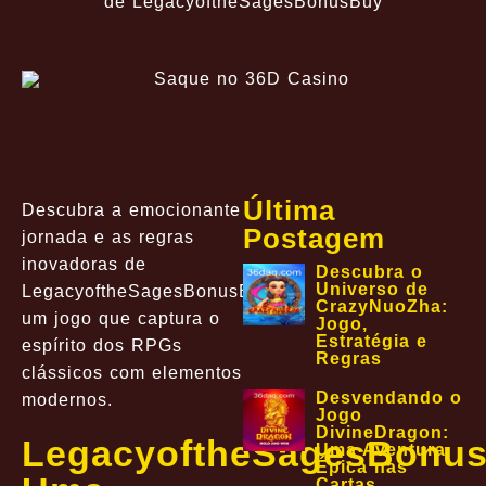
de LegacyoftheSagesBonusBuy
Última
Descubra a emocionante
Postagem
jornada e as regras
inovadoras de
Descubra o
Universo de
LegacyoftheSagesBonusBuy,
CrazyNuoZha:
um jogo que captura o
Jogo,
Estratégia e
espírito dos RPGs
Regras
clássicos com elementos
Desvendando o
modernos.
Jogo
DivineDragon:
LegacyoftheSagesBonu
Uma Aventura
Épica nas
Cartas