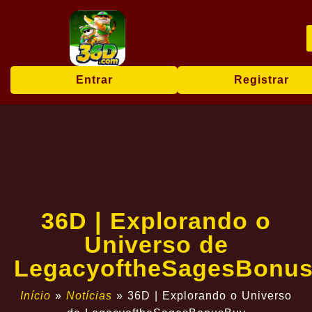
Entrar
Registrar
36D | Explorando o
Universo de
LegacyoftheSagesBonu
Início
»
Notícias
»
36D | Explorando o Universo