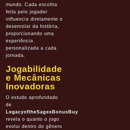
mundo. Cada escolha
feita pelo jogador
influencia diretamente o
desenrolar da história,
proporcionando uma
experiência
personalizada a cada
jornada.
Jogabilidade
e Mecânicas
Inovadoras
O estudo aprofundado
de
LegacyoftheSagesBonusBuy
revela o quanto o jogo
evolui dentro do gênero