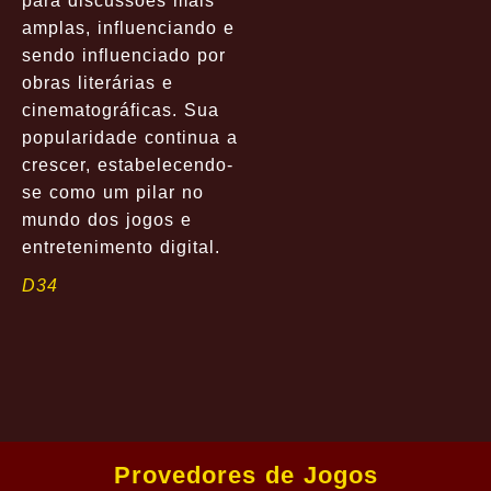
para discussões mais
amplas, influenciando e
sendo influenciado por
obras literárias e
cinematográficas. Sua
popularidade continua a
crescer, estabelecendo-
se como um pilar no
mundo dos jogos e
entretenimento digital.
D34
Provedores de Jogos