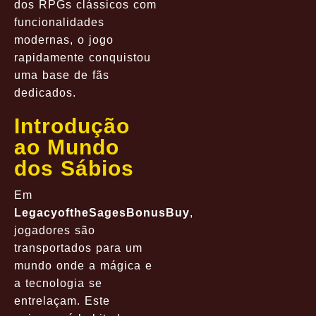
dos RPGs clássicos com
funcionalidades
modernas, o jogo
rapidamente conquistou
uma base de fãs
dedicados.
Introdução
ao Mundo
dos Sábios
Em
LegacyoftheSagesBonusBuy
,
jogadores são
transportados para um
mundo onde a mágica e
a tecnologia se
entrelaçam. Este