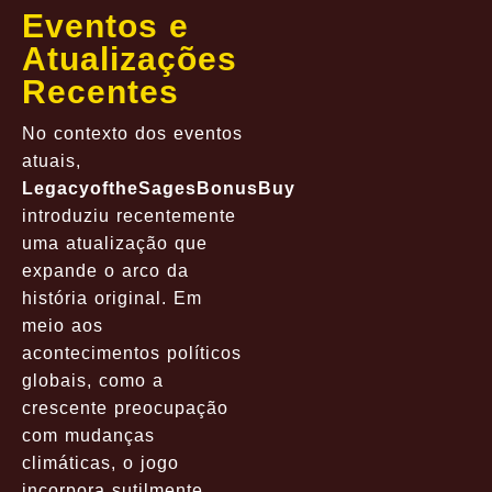
Eventos e
Atualizações
Recentes
No contexto dos eventos
atuais,
LegacyoftheSagesBonusBuy
introduziu recentemente
uma atualização que
expande o arco da
história original. Em
meio aos
acontecimentos políticos
globais, como a
crescente preocupação
com mudanças
climáticas, o jogo
incorpora sutilmente