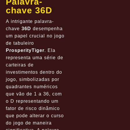
Palavra-
chave 36D
A intrigante palavra-
chave
36D
desempenha
um papel crucial no jogo
de tabuleiro
ProsperityTiger
. Ela
representa uma série de
carteiras de
investimentos dentro do
jogo, simbolizadas por
quadrantes numéricos
que vão de 1 a 36, com
o D representando um
fator de risco dinâmico
que pode alterar o curso
do jogo de maneira