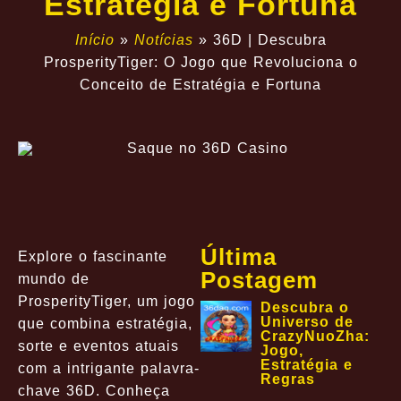
Estratégia e Fortuna
Início
»
Notícias
»
36D | Descubra
ProsperityTiger: O Jogo que Revoluciona o
Conceito de Estratégia e Fortuna
Última
Explore o fascinante
Postagem
mundo de
ProsperityTiger, um jogo
Descubra o
Universo de
que combina estratégia,
CrazyNuoZha:
sorte e eventos atuais
Jogo,
Estratégia e
com a intrigante palavra-
Regras
chave 36D. Conheça