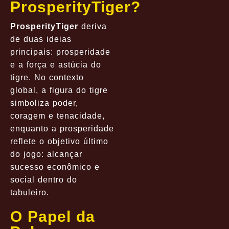
ProsperityTiger?
ProsperityTiger
deriva
de duas ideias
principais: prosperidade
e a força e astúcia do
tigre. No contexto
global, a figura do tigre
simboliza poder,
coragem e tenacidade,
enquanto a prosperidade
reflete o objetivo último
do jogo: alcançar
sucesso econômico e
social dentro do
tabuleiro.
O Papel da