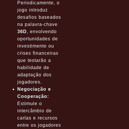
Periodicamente, o
jogo introduz
desafios baseados
na palavra-chave
36D
, envolvendo
oportunidades de
investimento ou
crises financeiras
que testarão a
habilidade de
adaptação dos
jogadores.
Negociação e
Cooperação:
Estimule o
intercâmbio de
cartas e recursos
entre os jogadores