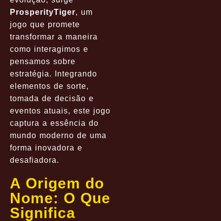
ProsperityTiger
, um
jogo que promete
transformar a maneira
como interagimos e
pensamos sobre
estratégia. Integrando
elementos de sorte,
tomada de decisão e
eventos atuais, este jogo
captura a essência do
mundo moderno de uma
forma inovadora e
desafiadora.
A Origem do
Nome: O Que
Significa