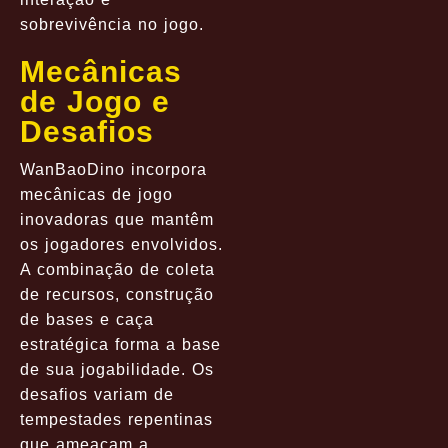
sobrevivência no jogo.
Mecânicas
de Jogo e
Desafios
WanBaoDino incorpora
mecânicas de jogo
inovadoras que mantêm
os jogadores envolvidos.
A combinação de coleta
de recursos, construção
de bases e caça
estratégica forma a base
de sua jogabilidade. Os
desafios variam de
tempestades repentinas
que ameaçam a