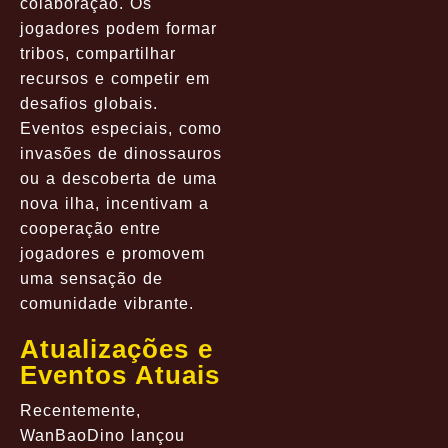
colaboração. Os
jogadores podem formar
tribos, compartilhar
recursos e competir em
desafios globais.
Eventos especiais, como
invasões de dinossauros
ou a descoberta de uma
nova ilha, incentivam a
cooperação entre
jogadores e promovem
uma sensação de
comunidade vibrante.
Atualizações e
Eventos Atuais
Recentemente,
WanBaoDino lançou