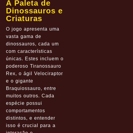
A Paleta de
Dinossauros e
Criaturas
O jogo apresenta uma
vasta gama de
dinossauros, cada um
com características
únicas. Estes incluem o
poderoso Tiranossauro
Rex, o ágil Velociraptor
e o gigante
Braquiossauro, entre
muitos outros. Cada
espécie possui
comportamentos
distintos, e entender
isso é crucial para a
interação e